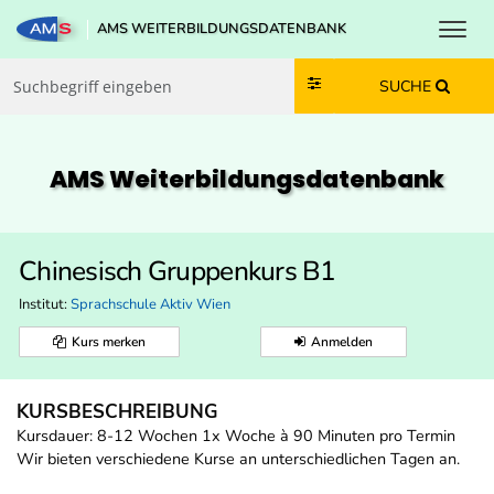
Toggl
AMS WEITERBILDUNGSDATENBANK
Zum Inhalt springen
Zum Navmenü springen
Zur Suche springen
Zur Footer springen
SUCHE
AMS Weiterbildungs­datenbank
Chinesisch Gruppenkurs B1
Institut:
Sprachschule Aktiv Wien
Kurs merken
Anmelden
KURSBESCHREIBUNG
Kursdauer: 8-12 Wochen 1x Woche à 90 Minuten pro Termin
Wir bieten verschiedene Kurse an unterschiedlichen Tagen an.