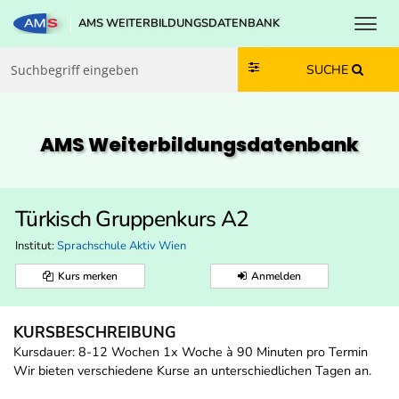
Toggl
AMS WEITERBILDUNGSDATENBANK
Zum Inhalt springen
Zum Navmenü springen
Zur Suche springen
Zur Footer springen
SUCHE
AMS Weiterbildungs­datenbank
Türkisch Gruppenkurs A2
Institut:
Sprachschule Aktiv Wien
Kurs merken
Anmelden
KURSBESCHREIBUNG
Kursdauer: 8-12 Wochen 1x Woche à 90 Minuten pro Termin
Wir bieten verschiedene Kurse an unterschiedlichen Tagen an.