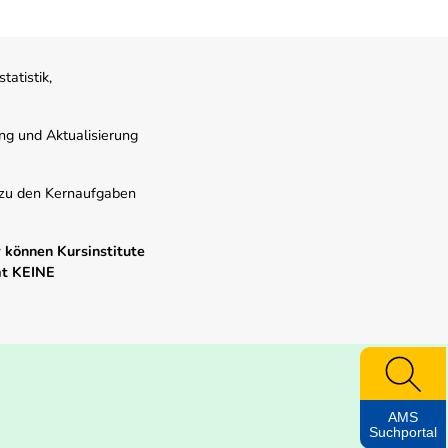
atistik,
ung und Aktualisierung
s zu den Kernaufgaben
 können Kursinstitute
mt KEINE
AMS
Suchportal