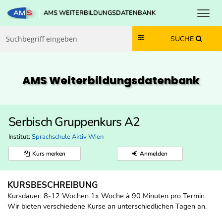
Toggl
AMS WEITERBILDUNGSDATENBANK
Zum Inhalt springen
Zum Navmenü springen
Zur Suche springen
Zur Footer springen
SUCHE
AMS Weiterbildungs­datenbank
Serbisch Gruppenkurs A2
Institut:
Sprachschule Aktiv Wien
Kurs merken
Anmelden
KURSBESCHREIBUNG
Kursdauer: 8-12 Wochen 1x Woche à 90 Minuten pro Termin
Wir bieten verschiedene Kurse an unterschiedlichen Tagen an.