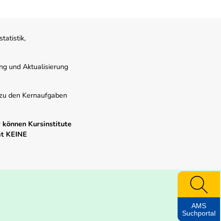
atistik,
ung und Aktualisierung
s zu den Kernaufgaben
 können Kursinstitute
mt KEINE
AMS
Suchportal