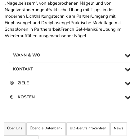
„Nagelbeissern“, von abgebrochenen Nägeln und von
NagelveränderungenPraktische Übung mit Tipps in der
modernen Lichthärtungstechnik am PartnerUmgang mit
Einphasengel und DreiphasengelPraktische Modellage mit
Schablonen in PartnerarbeitFrench Gel-ManiküreÜbung im
Wiederauffüllen ausgewachsener Nägel
WANN & WO
KONTAKT
ZIELE
KOSTEN
Über Uns
Über die Datenbank
BIZ-BerufsInfoZentren
News