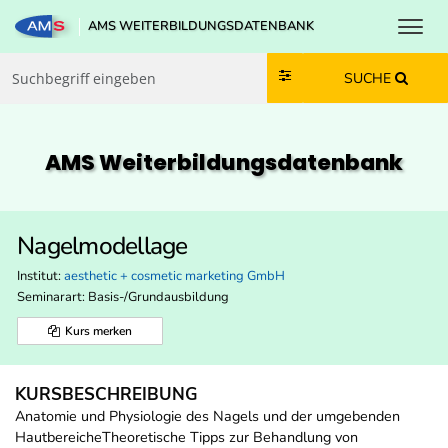
Toggl
AMS WEITERBILDUNGSDATENBANK
Zum Inhalt springen
Zum Navmenü springen
Zur Suche springen
Zur Footer springen
SUCHE
AMS Weiterbildungs­datenbank
Nagelmodellage
Institut:
aesthetic + cosmetic marketing GmbH
Seminarart: Basis-/Grundausbildung
Kurs merken
KURSBESCHREIBUNG
Anatomie und Physiologie des Nagels und der umgebenden
HautbereicheTheoretische Tipps zur Behandlung von