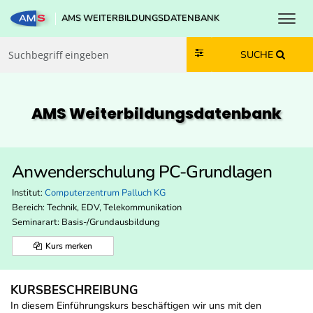
Toggl
AMS WEITERBILDUNGSDATENBANK
Zum Inhalt springen
Zum Navmenü springen
Zur Suche springen
Zur Footer springen
SUCHE
AMS Weiterbildungs­datenbank
Anwenderschulung PC-Grundlagen
Institut:
Computerzentrum Palluch KG
Bereich:
Technik, EDV, Telekommunikation
Seminarart: Basis-/Grundausbildung
Kurs merken
KURSBESCHREIBUNG
In diesem Einführungskurs beschäftigen wir uns mit den