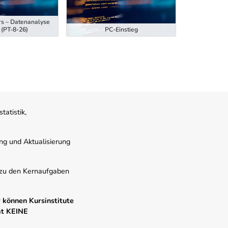
rs – Datenanalyse
Ausbildung z
 (PT-8-26)
PC-Einstieg
Hubstaplern
atistik,
ung und Aktualisierung
s zu den Kernaufgaben
 können Kursinstitute
mt KEINE