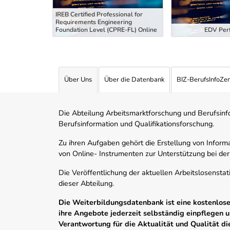
IREB Certified Professional for
Requirements Engineering
tiefung
Foundation Level (CPRE-FL) Online
EDV Perf
Über Uns
Über die Datenbank
BIZ-BerufsInfoZe
Die Abteilung Arbeitsmarktforschung und Berufsinfor
Berufsinformation und Qualifikationsforschung.
Zu ihren Aufgaben gehört die Erstellung von Informa
von Online- Instrumenten zur Unterstützung bei der
Die Veröffentlichung der aktuellen Arbeitslosenstat
dieser Abteilung.
Die Weiterbildungsdatenbank ist eine kostenlose 
ihre Angebote jederzeit selbständig einpflegen
Verantwortung für die Aktualität und Qualität d