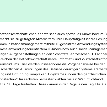
 betriebswirtschaftlichen Kenntnissen auch spezielles Know-how im B
acht sie zu gefragten Mitarbeitern. Ihre Haupttätigkeit ist die Lösun
ommunikationsmanagement mithilfe IT-gestützter Anwendungssysteme
e sowie anwendungsorientiertem IT-Know-how auch solide Management
fältigen Aufgabenstellungen an den Schnittstellen zwischen IT, Fach
reichen der Betriebswirtschaftslehre, Informatik und Wirtschaftsinfo
Fernstudiums. Hier werden insbesondere die Vorgehensweise bei der E
lschaftlichen Auswirkungen des Betriebs derartiger Systeme erarbeit
lung und Einführung komplexer IT-Systeme runden den ganzheitliche
nstechnik“. Im sechsten Semester wählen Sie ein Wahlpflichtmodul a
ca. 50 Tage freihalten. Diese dauern in der Regel einen Tag. Die Kl