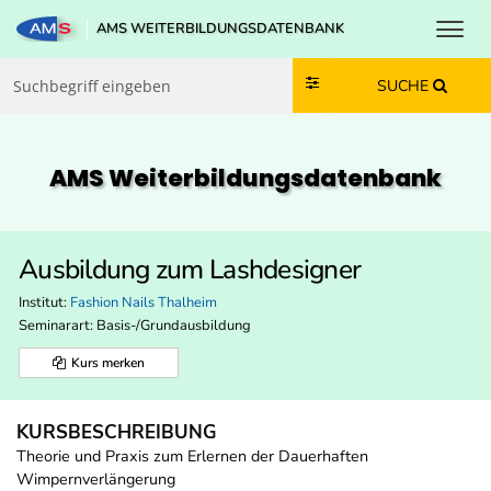
Toggl
AMS WEITERBILDUNGSDATENBANK
Zum Inhalt springen
Zum Navmenü springen
Zur Suche springen
Zur Footer springen
SUCHE
AMS Weiterbildungs­datenbank
Ausbildung zum Lashdesigner
Institut:
Fashion Nails Thalheim
Seminarart: Basis-/Grundausbildung
Kurs merken
KURSBESCHREIBUNG
Theorie und Praxis zum Erlernen der Dauerhaften
Wimpernverlängerung