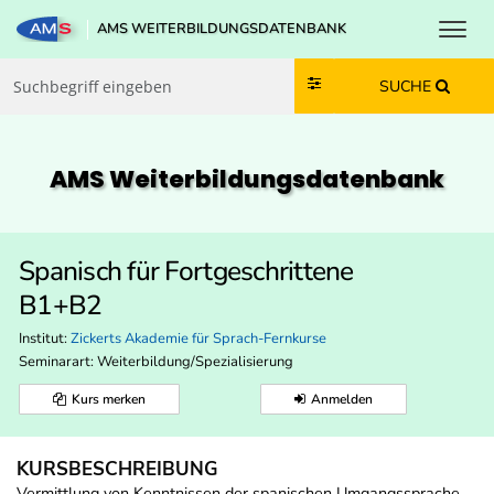
Toggl
AMS WEITERBILDUNGSDATENBANK
Zum Inhalt springen
Zum Navmenü springen
Zur Suche springen
Zur Footer springen
SUCHE
AMS Weiterbildungs­datenbank
Spanisch für Fortgeschrittene
B1+B2
Institut:
Zickerts Akademie für Sprach-Fernkurse
Seminarart: Weiterbildung/Spezialisierung
Kurs merken
Anmelden
KURSBESCHREIBUNG
Vermittlung von Kenntnissen der spanischen Umgangssprache