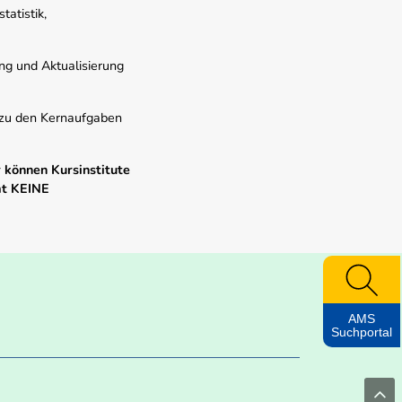
atistik,
ung und Aktualisierung
s zu den Kernaufgaben
 können Kursinstitute
mt KEINE
AMS
Suchportal