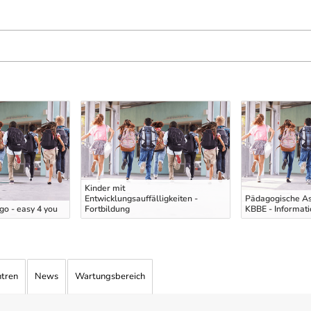
Kinder mit
Entwicklungsauffälligkeiten -
Pädagogische As
o - easy 4 you
Fortbildung
KBBE - Informat
ntren
News
Wartungsbereich