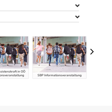
sistenzkraft in OÖ
ionsveranstaltung
SBP Informationsveranstaltung
SBP Informa