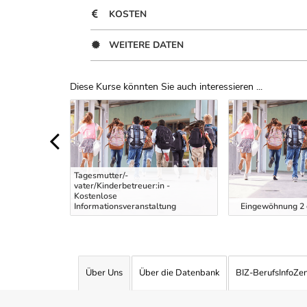
KOSTEN
WEITERE DATEN
Diese Kurse könnten Sie auch interessieren ...
Uber Weiterbildungsvorschläge
Tagesmutter/-
vater/Kinderbetreuer:in -
tung intensiv
Kostenlose
Informationsveranstaltung
Eingewöhnung 2 g
Über Uns
Über die Datenbank
BIZ-BerufsInfoZe