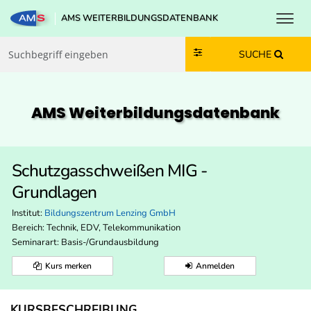
Toggl
AMS WEITERBILDUNGSDATENBANK
Zum Inhalt springen
Zum Navmenü springen
Zur Suche springen
Zur Footer springen
SUCHE
AMS Weiterbildungs­datenbank
Schutzgasschweißen MIG -
Grundlagen
Institut:
Bildungszentrum Lenzing GmbH
Bereich:
Technik, EDV, Telekommunikation
Seminarart: Basis-/Grundausbildung
Kurs merken
Anmelden
KURSBESCHREIBUNG