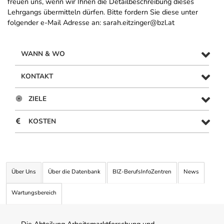
freuen uns, wenn wir Ihnen die Detailbeschreibung dieses
Lehrgangs übermitteln dürfen. Bitte fordern Sie diese unter
folgender e-Mail Adresse an: sarah.eitzinger@bzl.at
WANN & WO
KONTAKT
ZIELE
KOSTEN
Über Uns
Über die Datenbank
BIZ-BerufsInfoZentren
News
Wartungsbereich
Die Abteilung Arbeitsmarktforschung und