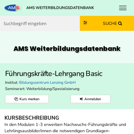
Toggl
AMS WEITERBILDUNGSDATENBANK
Zum Inhalt springen
Zum Navmenü springen
Zur Suche springen
Zur Footer springen
SUCHE
AMS Weiterbildungs­datenbank
Führungskräfte-Lehrgang Basic
Institut:
Bildungszentrum Lenzing GmbH
Seminarart: Weiterbildung/Spezialisierung
Kurs merken
Anmelden
KURSBESCHREIBUNG
In den Modulen 1-3 erwerben Nachwuchs-Führungskräfte und
Lehrlingsausbilder/innen die notwendigen Grundlagen-