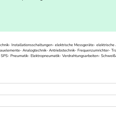
technik- Installationsschaltungen- elektrische Messgeräte- elektris
 Bauelemente- Analogtechnik- Antriebstechnik- Frequenzumrichter- Tr
:- SPS- Pneumatik- Elektropneumatik- Verdrahtungsarbeiten- Schwei