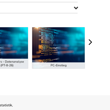
rs – Datenanalyse
Ausbildung z
 (PT-8-26)
PC-Einstieg
Hubstaplern
atistik,