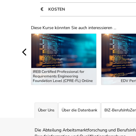
KOSTEN
Diese Kurse könnten Sie auch interessieren ...
Uber Weiterbildungsvorschläge
IREB Certified Professional for
Requirements Engineering
tiefung
Foundation Level (CPRE-FL) Online
EDV Perf
Über Uns
Über die Datenbank
BIZ-BerufsInfoZe
Die Abteilung Arbeitsmarktforschung und Berufsinfor