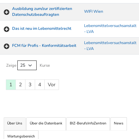
Ausbildung zum/zur zertifizierten
WIFI Wien
Datenschutzbeauftragten
Lebensmittelversuchsanstalt
Das ist neu im Lebensmittelrecht
- LVA
Lebensmittelversuchsanstalt
FCM für Profis - Konformitätsarbeit
- LVA
Kurse von A-Z Tabelle
Zeige
Kurse
1
2
3
4
Vor
Über Uns
Über die Datenbank
BIZ-BerufsInfoZentren
News
Wartungsbereich