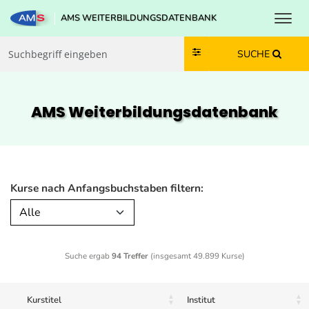
Toggl
AMS WEITERBILDUNGSDATENBANK
Zum Inhalt springen
Zum Navmenü springen
Zur Suche springen
Zur Footer springen
SUCHE
AMS Weiterbildungs­datenbank
Kurse nach Anfangsbuchstaben filtern:
Alle
Suche ergab
94 Treffer
(insgesamt 49.899 Kurse)
Kurstitel
Institut