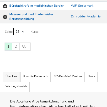
Bürofachkraft im medizinischen Bereich
WIFI Steiermark
Masseur und med. Bademeister
Dr. vodder Akademie
Berufsausbildung
Kurse von A-Z Tabelle
Zeige
Kurse
1
2
Vor
Über Uns
Über die Datenbank
BIZ-BerufsInfoZentren
News
Wartungsbereich
Die Abteilung Arbeitsmarktforschung und
Berufsinformation – kurz ABI – beschäftigt sich mit den