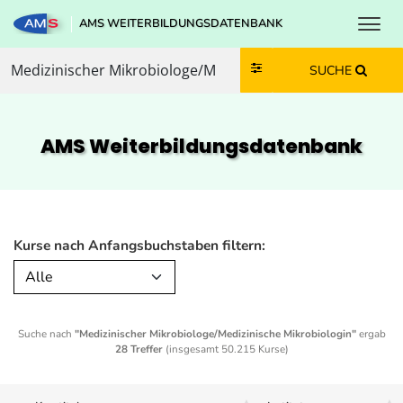
Toggl
AMS WEITERBILDUNGSDATENBANK
Zum Inhalt springen
Zum Navmenü springen
Zur Suche springen
Zur Footer springen
SUCHE
AMS Weiterbildungs­datenbank
Kurse nach Anfangsbuchstaben filtern:
Alle
Suche nach
"Medizinischer Mikrobiologe/Medizinische Mikrobiologin"
ergab
28 Treffer
(insgesamt 50.215 Kurse)