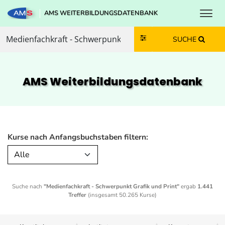
Toggl
AMS WEITERBILDUNGSDATENBANK
Zum Inhalt springen
Zum Navmenü springen
Zur Suche springen
Zur Footer springen
SUCHE
AMS Weiterbildungs­datenbank
Kurse nach Anfangsbuchstaben filtern:
Alle
Suche nach
"Medienfachkraft - Schwerpunkt Grafik und Print"
ergab
1.441
Treffer
(insgesamt 50.265 Kurse)