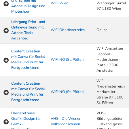
und Screen mit
WIFI Wien
Währinger Gürtel
Adobe InDesign und
97 1180 Wien
Photoshop
Lehrgang Print- und
Onlinewerbung mit
WIFI Oberösterreich
Online
Adobe-Tools
Advanced
WIFI Amstetten
Content Creation
Leopold-
mit Canva für Social
WIFI NÖ (St. Pölten)
Maderthaner-
Media und Print für
Platz 1 3300
Fortgeschrittene
Amstetten
WIFI
Content Creation
Niederösterreich
mit Canva für Social
WIFI NÖ (St. Pölten)
Mariazeller
Media und Print für
Straße 97 3100
Fortgeschrittene
St. Pölten
Barrierefreies
VHS-
Grafik-Design für
VHS - Die Wiener
Bildungstelefon
Grafik-
Volkshochschulen
Lustkandlgasse