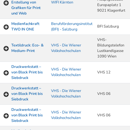
Erstellung von
WIFI Kärnten
Europaplatz 1
Grafiken für Print
9021 Klagenfurt
und Web
Medienfachkraft
Berufsförderungsinstitut
BFI Salzburg
TWO IN ONE
(BFI) - Salzburg
VHS-
Textildruck: Eco- &
VHS - Die Wiener
Bildungstelefon
Medium-Print
Volkshochschulen
Lustkandlgasse
1090 Wien
Druckwerkstatt –
VHS - Die Wiener
von Block Print bis
VHS 12
Volkshochschulen
Siebdruck
Druckwerkstatt –
VHS - Die Wiener
von Block Print bis
VHS 06
Volkshochschulen
Siebdruck
Druckwerkstatt –
VHS - Die Wiener
von Block Print bis
VHS 06
Volkshochschulen
Siebdruck