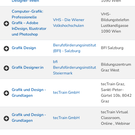
Designer*innen
1090 Wien
Computer-Grafik:
VHS-
Professionelle
VHS - Die Wiener
Bildungstelefon
Grafik – Adobe
Volkshochschulen
Lustkandlgasse
InDesign, Illustrator
1090 Wien
und Photoshop
Berufsförderungsinstitut
Grafik Design
BFI Salzburg
(BFI) - Salzburg
bfi
Bildungszentrum
Grafik Designer:in
Berufsförderungsinstitut
Graz West
Steiermark
tecTrain Graz,
Grafik und Design -
Sankt-Peter-
tecTrain GmbH
Grundlagen
Gürtel 10b, 8042
Graz
tecTrain Virtual
Grafik und Design -
tecTrain GmbH
Classroom,
Grundlagen
Online , Webinar
Kurse von A-Z Tabelle