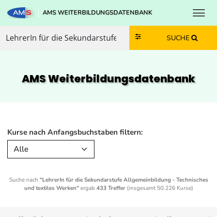
Toggl
AMS WEITERBILDUNGSDATENBANK
Zum Inhalt springen
Zum Navmenü springen
Zur Suche springen
Zur Footer springen
SUCHE
AMS Weiterbildungs­datenbank
Kurse nach Anfangsbuchstaben filtern:
Alle
Suche nach
"LehrerIn für die Sekundarstufe Allgemeinbildung - Technisches
und textiles Werken"
ergab
433 Treffer
(insgesamt 50.226 Kurse)