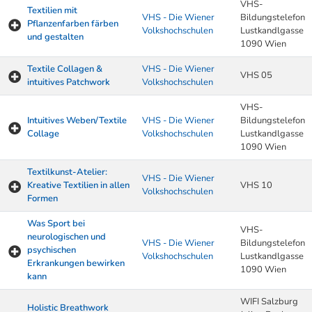
VHS-
Textilien mit
VHS - Die Wiener
Bildungstelefon
Pflanzenfarben färben
Volkshochschulen
Lustkandlgasse
und gestalten
1090 Wien
Textile Collagen &
VHS - Die Wiener
VHS 05
intuitives Patchwork
Volkshochschulen
VHS-
Intuitives Weben/Textile
VHS - Die Wiener
Bildungstelefon
Collage
Volkshochschulen
Lustkandlgasse
1090 Wien
Textilkunst-Atelier:
VHS - Die Wiener
Kreative Textilien in allen
VHS 10
Volkshochschulen
Formen
Was Sport bei
VHS-
neurologischen und
VHS - Die Wiener
Bildungstelefon
psychischen
Volkshochschulen
Lustkandlgasse
Erkrankungen bewirken
1090 Wien
kann
WIFI Salzburg
Holistic Breathwork