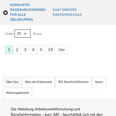
KLIMAAKTIV
RADFAHRLEHRER(IN)
EASY DRIVERS
FÜR ALLE
RADFAHRSCHULE
ZIELGRUPPEN
Kurse von A-Z Tabelle
Zeige
Kurse
1
2
3
4
5
18
Vor
Über Uns
Über die Datenbank
BIZ-BerufsInfoZentren
News
Wartungsbereich
Die Abteilung Arbeitsmarktforschung und
Berufsinformation – kurz ABI – beschäftigt sich mit den