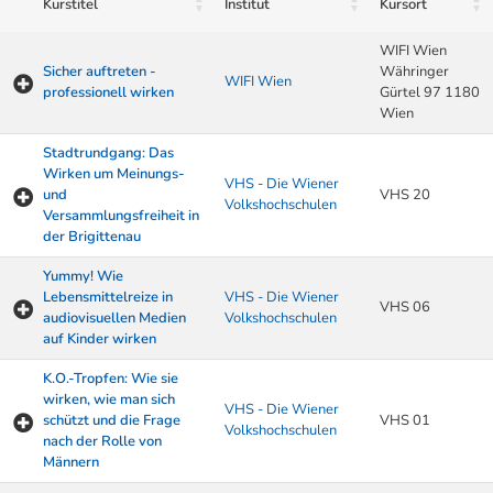
Kurstitel
Institut
Kursort
WIFI Wien
Sicher auftreten -
Währinger
WIFI Wien
professionell wirken
Gürtel 97 1180
Wien
Stadtrundgang: Das
Wirken um Meinungs-
VHS - Die Wiener
und
VHS 20
Volkshochschulen
Versammlungsfreiheit in
der Brigittenau
Yummy! Wie
Lebensmittelreize in
VHS - Die Wiener
VHS 06
audiovisuellen Medien
Volkshochschulen
auf Kinder wirken
K.O.-Tropfen: Wie sie
wirken, wie man sich
VHS - Die Wiener
schützt und die Frage
VHS 01
Volkshochschulen
nach der Rolle von
Männern