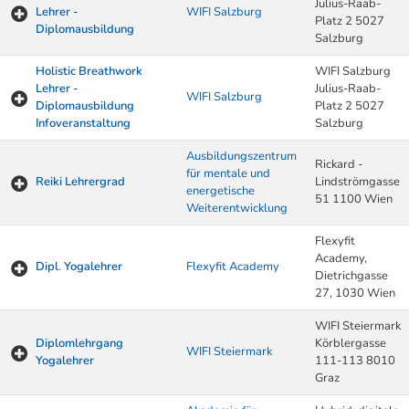
Julius-Raab-
Lehrer -
WIFI Salzburg
Platz 2 5027
Diplomausbildung
Salzburg
Holistic Breathwork
WIFI Salzburg
Lehrer -
Julius-Raab-
WIFI Salzburg
Diplomausbildung
Platz 2 5027
Infoveranstaltung
Salzburg
Ausbildungszentrum
Rickard -
für mentale und
Reiki Lehrergrad
Lindströmgasse
energetische
51 1100 Wien
Weiterentwicklung
Flexyfit
Academy,
Dipl. Yogalehrer
Flexyfit Academy
Dietrichgasse
27, 1030 Wien
WIFI Steiermark
Diplomlehrgang
Körblergasse
WIFI Steiermark
Yogalehrer
111-113 8010
Graz