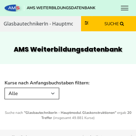
Toggl
AMS WEITERBILDUNGSDATENBANK
Zum Inhalt springen
Zum Navmenü springen
Zur Suche springen
Zur Footer springen
SUCHE
AMS Weiterbildungs­datenbank
Kurse nach Anfangsbuchstaben filtern:
Alle
Suche nach
"GlasbautechnikerIn - Hauptmodul Glaskonstruktionen"
ergab
20
Treffer
(insgesamt 49.881 Kurse)