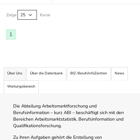
Kurse von A-Z Tabelle
Zeige
Kurse
1
Über Uns
Über die Datenbank
BIZ-BerufsInfoZentren
News
Wartungsbereich
Die Abteilung Arbeitsmarktforschung und
Berufsinformation – kurz ABI – beschäftigt sich mit den
Bereichen Arbeitsmarktstatistik, Berufsinformation und
Qualifikationsforschung.
Zu ihren Aufgaben gehört die Erstellung von