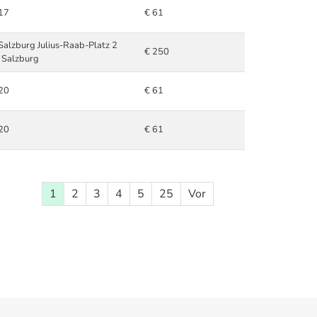
17
€ 61
Salzburg Julius-Raab-Platz 2
€ 250
 Salzburg
20
€ 61
20
€ 61
1
2
3
4
5
25
Vor