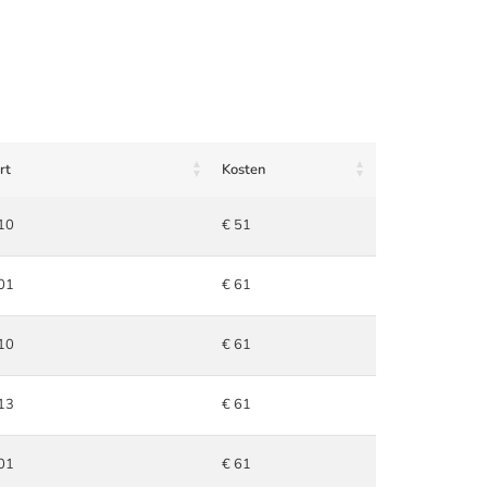
rt
Kosten
10
€ 51
01
€ 61
10
€ 61
13
€ 61
01
€ 61