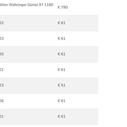
Wien Währinger Gürtel 97 1180
€ 790
22
€ 61
23
€ 61
20
€ 61
01
€ 61
23
€ 51
06
€ 61
01
€ 61